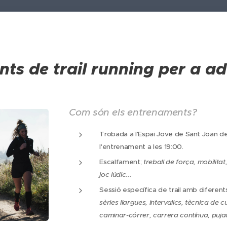
ts de trail running per a ad
Com són els entrenaments?
Trobada a l'Espai Jove de Sant Joan d
l'entrenament a les 19:00.
Escalfament;
treball de força, mobilita
joc lúdic...
Sessió específica de trail amb diferen
sèries llargues, intervalics, tècnica de c
caminar-córrer, carrera contínua, puj