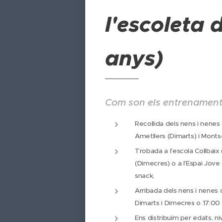
l'escoleta d
anys)
Com son els entrenamen
Recollida dels nens i nenes a
Ametllers (Dimarts) i Monts
Trobada a l'escola Collbaix
(Dimecres) o a l'Espai Jove 
snack,
Arribada dels nens i nenes 
Dimarts i Dimecres o 17:00 
Ens distribuïm per edats, ni