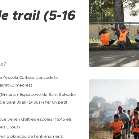
e trail (5-16
ts?
 l'escola Collbaix, Joncadella i
errat (Dimecres)
 (Dimarts), Espai Jove de Sant Salvador
de Sant Joan (Dijous) i fer un petit
que venen d'altres escoles (16:45 els
els Dijous)
vell o objectiu de l'entrenament;