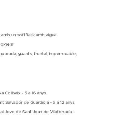
r amb un softflask amb aigua
 digerir
mporada; guants, frontal, impermeable,
la Collbaix - 5 a 16 anys
nt Salvador de Guardiola - 5 a 12 anys
spai Jove de Sant Joan de Vilatorrada -