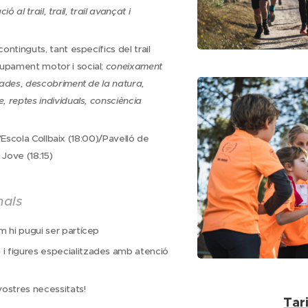
ió al trail, trail, trail avançat i
continguts, tant específics del trail
upament motor i social;
coneixament
ixades, descobriment de la natura,
, reptes individuals, consciència
a l'Escola Collbaix (18:00)/Pavelló de
 Jove (18:15)
nals
m hi pugui ser partícep
 figures especialitzades amb atenció
ostres necessitats!
Tar