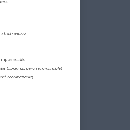
calma
 de
trail running
t impermeable
jar (
opcional, però recomanable
)
però recomanable
)