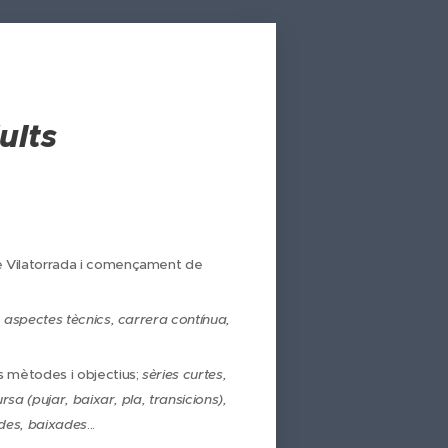
ults
e Vilatorrada i començament de
t, aspectes tècnics, carrera contínua,
ts mètodes i objectius;
sèries curtes,
ursa (pujar, baixar, pla, transicions),
ades, baixades
...