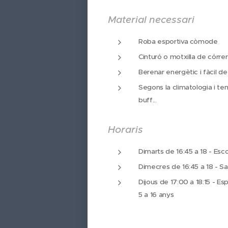
Material necessari
Roba esportiva còmode
Cinturó o motxilla de córre
Berenar energètic i fàcil de
Segons la climatologia i te
buff...
Horaris
Dimarts de 16:45 a 18 - Esco
Dimecres de 16:45 a 18 - Sa
Dijous de 17:00 a 18:15 - E
5 a 16 anys