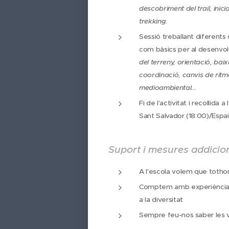
descobriment del trail, iniciac
trekking.
Sessió treballant diferents 
com bàsics per al desenvol
del terreny, orientació, ba
coordinació, canvis de ritme
medioambiental...
Fi de l'activitat i recollida 
Sant Salvador (18:00)/Espai
Suport i mesures addicio
A l'escola volem que totho
Comptem amb experiència i
a la diversitat
Sempre feu-nos saber les v