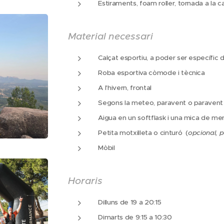
Estiraments, foam roller, tornada a la 
Material necessari
Calçat esportiu, a poder ser específic
Roba esportiva còmode i tècnica
A l'hivern, frontal
Segons la meteo, paravent o paraven
Aigua en un softflask i una mica de men
Petita motxilleta o cinturó (
opcional, 
Mòbil
Horaris
Dilluns de 19 a 20:15
Dimarts de 9:15 a 10:30