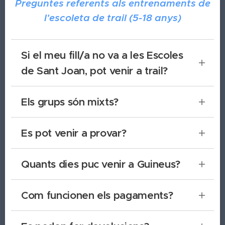
modificar segons la setmana i la teva disponibilitat
Preguntes referents als entrenaments de
628 44 42 86
d'aquella setmana. Les comunicacions personals
l'escoleta de trail (5-18 anys)
les fareu pel xat privat de Whatsapp.
Si el meu fill/a no va a les Escoles
de Sant Joan, pot venir a trail?
S´í! Guineus del Collbaix està obert a tots els nens i
Els grups són mixts?
nenes dels municipis del voltant que vulguin fer
trail amb nosaltres! Tant Dimarts com Dijous!
Sí! No hi ha grups separats per sexes.
Es pot venir a provar?
Sí, donem 1 sessió de prova gratuïta per persona
Quants dies puc venir a Guineus?
durant tot el curs!
NENS I NENES - Es pot venir 1 o 2 dies
Com funcionen els pagaments?
NENS I NENES: Domiciliat pel banc a l'inici de cada