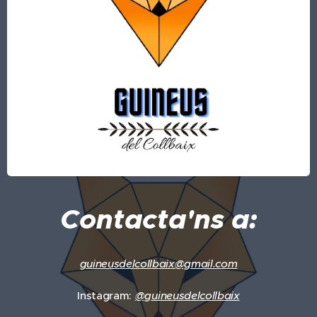
Contacta'ns a:
guineusdelcollbaix@gmail.com
Instagram:
@guineusdelcollbaix