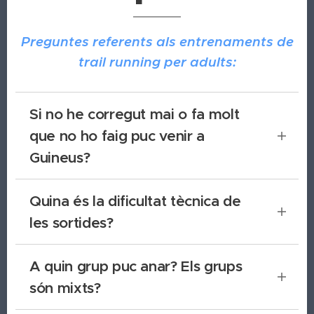
Preguntes referents als entrenaments de
trail running per adults:
Si no he corregut mai o fa molt
que no ho faig puc venir a
Guineus?
Sí, Guineus està pensat per què tothom pugui
Quina és la dificultat tècnica de
venir, siguis principant o avançada. Els
les sortides?
entrenaments es gestionen de manera que
cadascú pot anar al seu ritme respectant les
Sortim pels voltants de Sant Joan i
indicacions de l'entrenadora.
A quin grup puc anar? Els grups
esporàdicament pujem al cim del Collbaix. Així
són mixts?
doncs les sortides es caracteritzen per senders,
poistes, algun corriol amb poques pedres, més